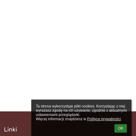
Ta strona wykorzystuje pliki cookies. Korzystając z niej 
wyrażasz zgodę na ich używanie, zgodnie z aktualnymi 
ustawieniami przeglądarki.

Więcej informacji znajdziesz w 
Polityce prywatności
.
OK
Linki