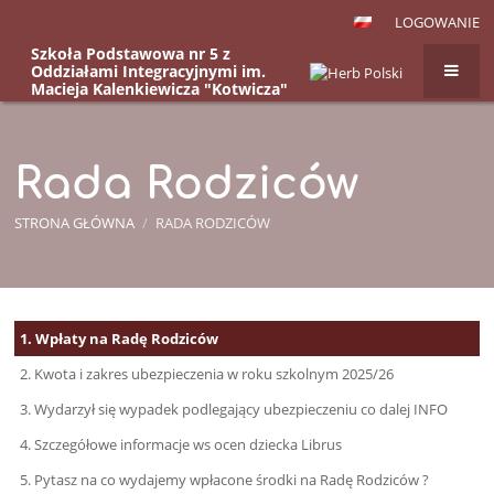
LOGOWANIE
Szkoła Podstawowa nr 5 z
Oddziałami Integracyjnymi im.
Macieja Kalenkiewicza "Kotwicza"
w Kętrzynie, ul. Kazimierza
Wielkiego 12
Rada Rodziców
STRONA GŁÓWNA
/
RADA RODZICÓW
Rada
1. Wpłaty na Radę Rodziców
Rodziców
2. Kwota i zakres ubezpieczenia w roku szkolnym 2025/26
3. Wydarzył się wypadek podlegający ubezpieczeniu co dalej INFO
4. Szczegółowe informacje ws ocen dziecka Librus
5. Pytasz na co wydajemy wpłacone środki na Radę Rodziców ?